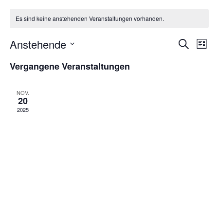
Es sind keine anstehenden Veranstaltungen vorhanden.
Anstehende
Veran
Ve
Suche
Liste
Datum
An
Such
wählen.
Vergangene Veranstaltungen
Na
und
NOV.
Ansic
20
2025
Navig