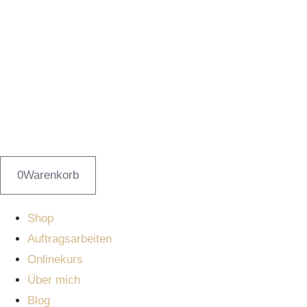
Zum
Inhalt
springen
0
Warenkorb
Shop
Auftragsarbeiten
Onlinekurs
Über mich
Blog