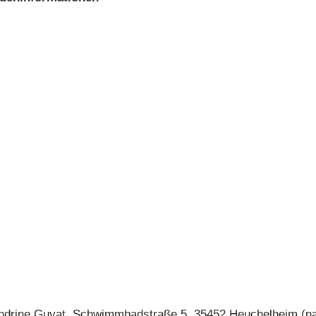
andrine Guyat, Schwimmbadstraße 5, 35452 Heuchelheim (n