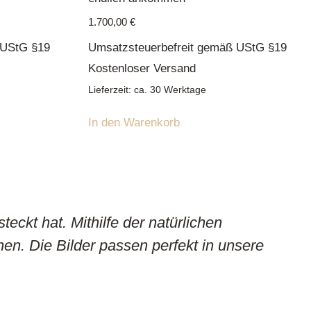
1.700,00
€
 UStG §19
Umsatzsteuerbefreit gemäß UStG §19
Kostenloser Versand
Lieferzeit: ca. 30 Werktage
In den Warenkorb
eckt hat. Mithilfe der natürlichen
V
hen. Die Bilder passen perfekt in unsere
u
K
r