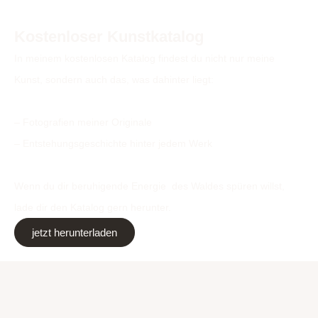
Kostenloser Kunstkatalog
In meinem kostenlosen Katalog findest du nicht nur meine
Kunst, sondern auch das, was dahinter liegt:
– Fotografien meiner Originale
– Entstehungsgeschichte hinter jedem Werk
Wenn du dir beruhigende Energie des Waldes spüren willst,
lade dir den Katalog gern herunter.
jetzt herunterladen