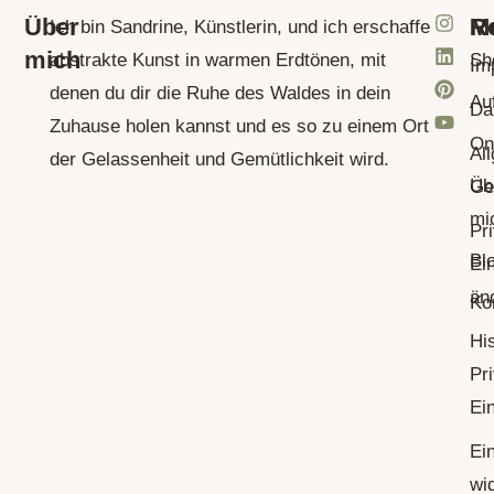
Über
M
Re
Ich bin Sandrine, Künstlerin, und ich erschaffe
mich
abstrakte Kunst in warmen Erdtönen, mit
Sh
Im
denen du dir die Ruhe des Waldes in dein
Au
Da
Zuhause holen kannst und es so zu einem Ort
On
Al
der Gelassenheit und Gemütlichkeit wird.
Üb
Ge
mi
Pr
Bl
Ei
än
Ko
His
Pr
Ei
Ei
wi