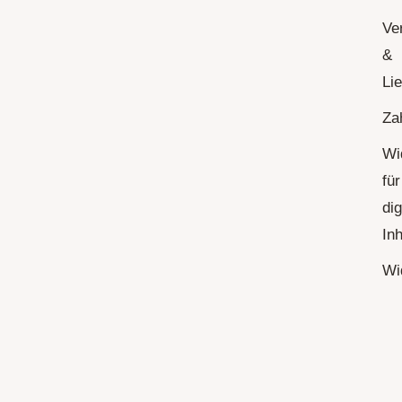
Ve
&
Li
Za
Wi
für
dig
Inh
Wi